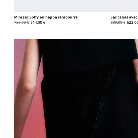
Mini sac Soffy en nappa rembourré
Sac cabas avec 
735,00 €
514,00 €
889,00 €
622,0