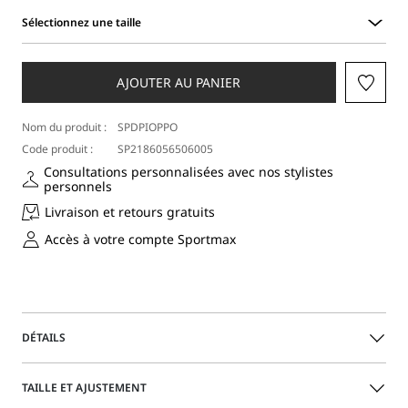
Sélectionnez une taille
Sélectionnez
une
taille
AJOUTER AU PANIER
Nom du produit :
SPDPIOPPO
Code produit :
SP2186056506005
Consultations personnalisées avec nos stylistes
personnels
Livraison et retours gratuits
Accès à votre compte Sportmax
DÉTAILS
Denim à la ligne surdimensionnée, avec taille et
TAILLE ET AJUSTEMENT
entrejambe bas. Le tissu doux et fluide accentue le volume