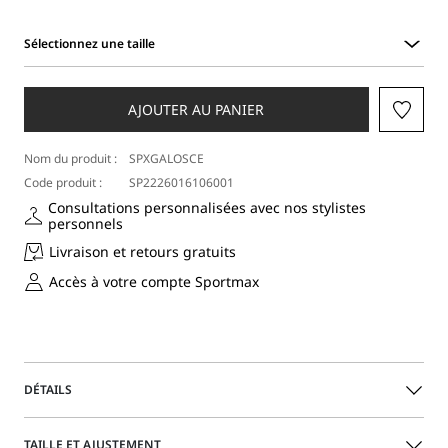
Sélectionnez une taille
Sélectionnez
une
taille
AJOUTER AU PANIER
Nom du produit :
SPXGALOSCE
Code produit :
SP2226016106001
Consultations personnalisées avec nos stylistes
personnels
Livraison et retours gratuits
Accès à votre compte Sportmax
DÉTAILS
Mini robe avec une ligne évasée dans le bas et des
TAILLE ET AJUSTEMENT