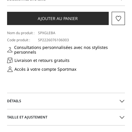
Sélectionnez
une
taille
AJOUTER AU PANIER
Nom du produit :
SPXGLEBA
Code produit :
SP2226076106003
Consultations personnalisées avec nos stylistes
personnels
Livraison et retours gratuits
Accès à votre compte Sportmax
DÉTAILS
Robe longue avec construction portefeuille, avec des liens
TAILLE ET AJUSTEMENT
latéraux ajustables pour une ligne personnalisée. Col de
chemise avec boutonnage dissimulé jusqu’à la taille.