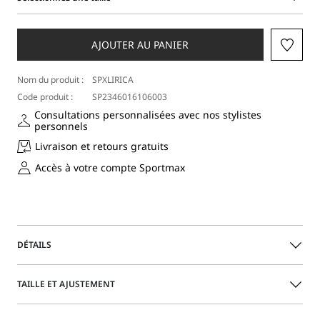
Sélectionnez
une
taille
AJOUTER AU PANIER
Nom du produit :
SPXLIRICA
Code produit :
SP2346016106003
Consultations personnalisées avec nos stylistes
personnels
Livraison et retours gratuits
Accès à votre compte Sportmax
DÉTAILS
Cardigan féminin, semi-ajusté, avec manches raglan et
TAILLE ET AJUSTEMENT
motif de diminutions. Col de chemise et fermeture avec
boutons personnalisés sur l’avant.