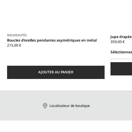
NOUVEAUTÉS
Jupe drapée
Boucles d’oreilles pendantes asymétriques en métal
359,00 €
215,00 €
Sélectionnez
Sélectionnez
une
taille
AJOUTER AU PANIER
Localisateur de boutique