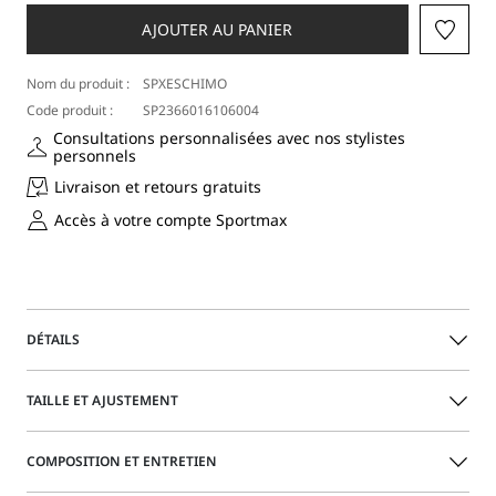
une
taille
AJOUTER AU PANIER
Nom du produit :
SPXESCHIMO
Code produit :
SP2366016106004
Consultations personnalisées avec nos stylistes
personnels
Livraison et retours gratuits
Accès à votre compte Sportmax
DÉTAILS
Épuré et polyvalent, le pull sans manches est proposé avec
TAILLE ET AJUSTEMENT
un col montant et une ligne féminine sur le buste. Un
design épuré à porter seul ou en superposition.
Le mannequin porte la taille M et mesure 180 cm. Ses
COMPOSITION ET ENTRETIEN
mesures sont : taille 62 cm et hanches 87 cm.
Ajustement classique