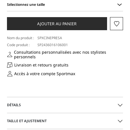
Sélectionnez une taille
Sélectionnez
une
taille
AJOUTER AU PANIER
Nom du produit :
SPXCINEPRESA
Code produit :
SP2436016106001
Consultations personnalisées avec nos stylistes
personnels
Livraison et retours gratuits
Accès à votre compte Sportmax
DÉTAILS
Pantalon baggy en nappa, avec doublure intérieure et
TAILLE ET AJUSTEMENT
fermeture asymétrique à double bouton-pression