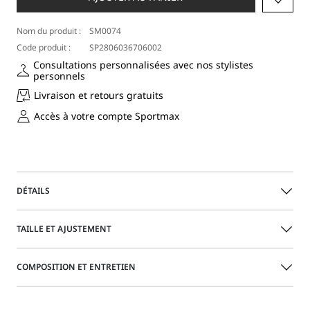
Nom du produit :
SM0074
Code produit :
SP2806036706002
Consultations personnalisées avec nos stylistes
personnels
Livraison et retours gratuits
Accès à votre compte Sportmax
DÉTAILS
Lunettes de soleil à la ligne bold, de forme cat-eye et avec
TAILLE ET AJUSTEMENT
un mélange sophistiqué de matériaux : le devant en
acétate est intégré dans la structure en métal, qui se
prolonge sur les branches. Logo Sportmax gravé.
COMPOSITION ET ENTRETIEN
Guide des tailles
Lunettes en acétate et métal
Monture cat-eye à ligne enveloppante
Acetate.