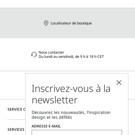
Branches métalliques avec logo Sportmax gravé
Sportmax Cares
: Fiche produit relative aux qualités ou
caractéristiques environnementales
Distribué par Max Mara S.r.l., dont le siège social est situé
Localisateur de boutique
à Reggio Emilia (Italie), Via Giulia Maramotti 4, 42124
Nous contacter
Du lundi au vendredi, de 9 h à 18 h CET
Inscrivez-vous à la
newsletter
SERVICE CLIENTÈLE
Découvrez les nouveautés, l’inspiration
design et les défilés
ADRESSE E-MAIL
SERVICES SPÉCIAUX