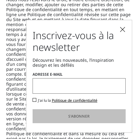
changer, modifier, ajouter ou retirer des parties de cette
Politique de confidentialité en tout temps, en mettant en
ligne une Politique de confidentialité révisée sur cette page
du Site web et en mettant à jour la date figurant dans la
mention « Dernière modification » ci-dessous. Il est de votre
responsabilité de revoir cette Politique de confidentialité de
Inscrivez-vous à la
temps à autres et de prendre note des modifications que
nous y avons apportées. Dans certains cas, nous pouvons
newsletter
vous fournir des notifications supplémentaires en cas de
changements substantiels de cette Politique de
confidentialité en ajoutant un communiqué sur la page
d’accueil de ce Site web ou, pour les personnes disposant
Découvrez les nouveautés, l’inspiration
d’un compte d’utilisateur, en leur envoyant une notification
design et les défilés
par courriel ou en ajoutant un communiqué sur leur
compte. En acceptant la version modifiée de la Politique de
ADRESSE E-MAIL
confidentialité en cliquant sur le bouton « j’accepte »
figurant dans le courriel ou sur la page de votre compte
d’utilisateur (lequel sera mis à disposition des utilisateurs
lorsque cela est exigé par la loi), ou en effectuant un achat
sur le Site web ou dans n’importe quelle Boutique ou Point
J'ai lu la
Politique de confidentialité
de vente après la révision de cette Politique de
confidentialité, ou en soumettant de toute autre manière
vos données personnelles sur le Site web après que la
S'ABONNER
version révisée de la Politique de confidentialité ait été mise
en ligne, vous acceptez la nouvelle teneur de la Politique de
confidentialité. Suite aux changements apportés à la
Politique de confidentialité et dans la mesure où cela est
exigé par la loi, le traitement de vos données personnelles