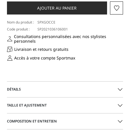
une
taille
AJOUTER AU PANIER
Nom du produit :
SPXGOCCE
Code produit :
SP2021036106001
Consultations personnalisées avec nos stylistes
personnels
Livraison et retours gratuits
Accès à votre compte Sportmax
DÉTAILS
Trench-coat long avec ceinture à la taille qui peut être
TAILLE ET AJUSTEMENT
portée à l’intérieur dans le dos. Le dos ondule librement
grâce aux profondes fentes sur les côtés et au milieu et est
complété par une ceinture amovible en métal.
Le mannequin porte la taille M et mesure 177 cm. Ses
COMPOSITION ET ENTRETIEN
mesures sont : taille 58 cm et hanches 87 cm.