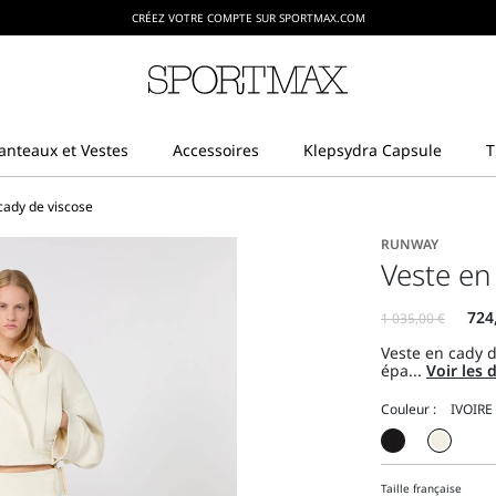
CRÉEZ VOTRE COMPTE SUR SPORTMAX.COM
cady de viscose
RUNWAY
Veste en 
Veste en cady d
épa...
Voir les 
Couleur :
Taille française