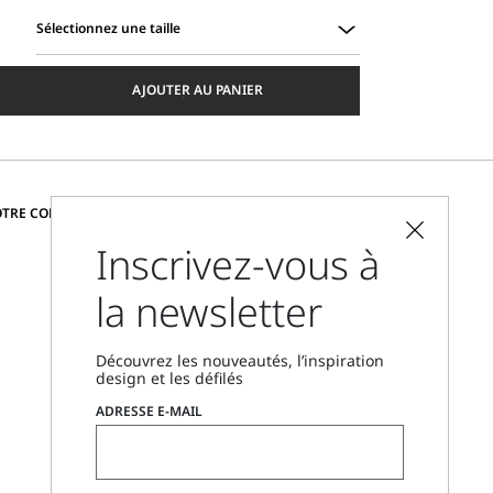
Sélectionnez une taille
Sélectionnez
une
AJOUTER AU PANIER
taille
CHANGER DE PAYS ET DE LANGUE
OTRE COMMUNAUTÉ
Inscrivez-vous à
France
la newsletter
Localisateur de boutique
Nous contacter
Découvrez les nouveautés, l’inspiration
Du lundi au vendredi, de 9 h à 18 h
design et les défilés
CET
ADRESSE E-MAIL