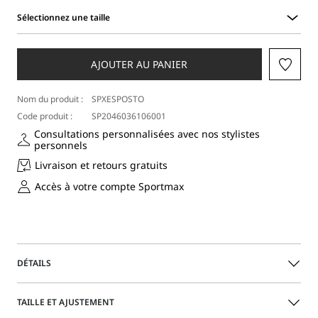
Sélectionnez une taille
Sélectionnez
une
taille
AJOUTER AU PANIER
Nom du produit :
SPXESPOSTO
Code produit :
SP2046036106001
Consultations personnalisées avec nos stylistes
personnels
Livraison et retours gratuits
Accès à votre compte Sportmax
DÉTAILS
Veste courte à la construction inspirée des modèles
TAILLE ET AJUSTEMENT
motards : la fermeture latérale avec boutons-pression et le