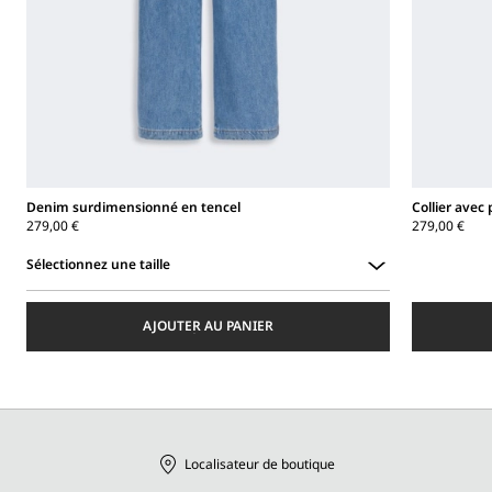
Denim surdimensionné en tencel
Collier avec
279,00 €
279,00 €
Sélectionnez une taille
Sélectionnez
une
AJOUTER AU PANIER
taille
Localisateur de boutique