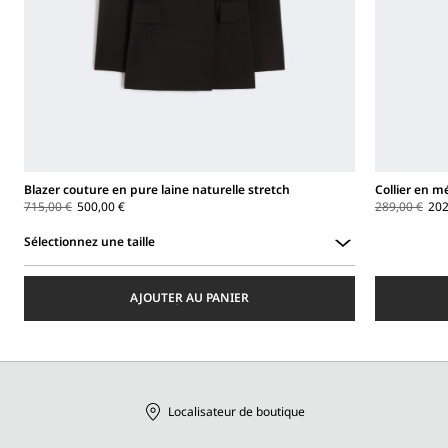
Blazer couture en pure laine naturelle stretch
Collier en m
715,00 €
500,00 €
289,00 €
202
Sélectionnez une taille
Sélectionnez
une
AJOUTER AU PANIER
taille
Localisateur de boutique