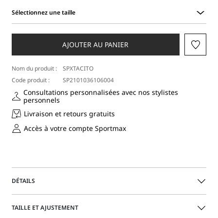
Sélectionnez une taille
Sélectionnez
une
taille
AJOUTER AU PANIER
Nom du produit :
SPXTACITO
Code produit :
SP2101036106004
Consultations personnalisées avec nos stylistes
personnels
Livraison et retours gratuits
Accès à votre compte Sportmax
DÉTAILS
Jupe mi-longue à la coupe sobre, avec une taille
TAILLE ET AJUSTEMENT
légèrement haute mise en valeur par une ceinture double