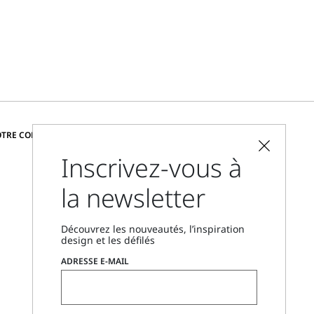
CHANGER DE PAYS ET DE LANGUE
OTRE COMMUNAUTÉ
Inscrivez-vous à
France
la newsletter
Localisateur de boutique
Nous contacter
Découvrez les nouveautés, l’inspiration
Du lundi au vendredi, de 9 h à 18 h
design et les défilés
CET
ADRESSE E-MAIL