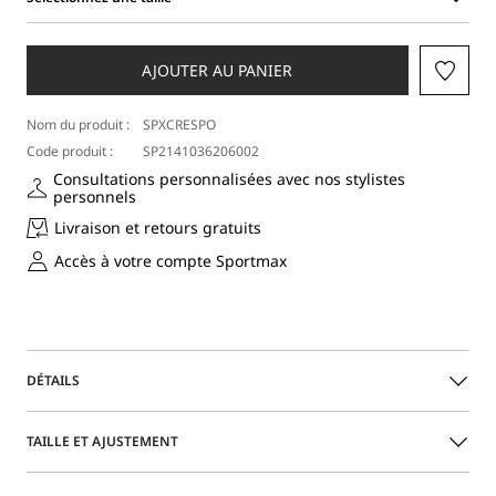
Sélectionnez
une
taille
AJOUTER AU PANIER
Nom du produit :
SPXCRESPO
Code produit :
SP2141036206002
Consultations personnalisées avec nos stylistes
personnels
Livraison et retours gratuits
Accès à votre compte Sportmax
DÉTAILS
Short de jogging en satin de viscose lavé. Des motifs actifs,
TAILLE ET AJUSTEMENT
tels que le détail élastique et le cordon de serrage à la
taille, sont mêlés à des notes couture telles que le
passepoil contrasté et les poches d’inspiration masculine.