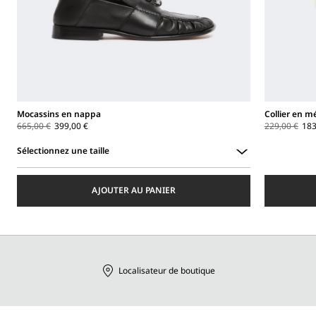
Mocassins en nappa
Collier en mé
665,00 €
399,00 €
229,00 €
183
Sélectionnez une taille
Sélectionnez
une
AJOUTER AU PANIER
taille
Localisateur de boutique