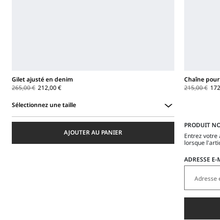
Gilet ajusté en denim
Chaîne pour
265,00 €
212,00 €
215,00 €
172
Sélectionnez une taille
Sélectionnez
PRODUIT NO
une
AJOUTER AU PANIER
taille
Entrez votre
lorsque l'art
ADRESSE E-