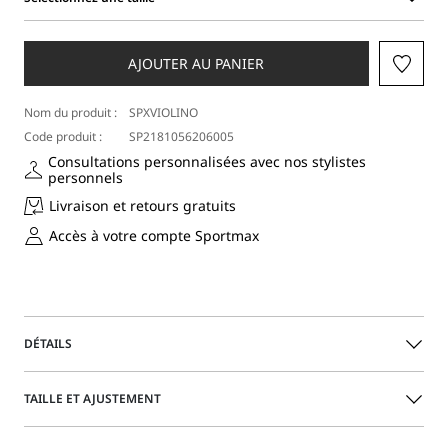
Sélectionnez
une
taille
AJOUTER AU PANIER
Nom du produit :
SPXVIOLINO
Code produit :
SP2181056206005
Consultations personnalisées avec nos stylistes
personnels
Livraison et retours gratuits
Accès à votre compte Sportmax
DÉTAILS
Pantalon cargo en denim authentique, avec délavage
TAILLE ET AJUSTEMENT
vintage moyen. Les pinces aux genoux et une forme de
jambe arrondie soulignent l’inspiration utilitaire du
vêtement. Motif de surpiqûres contrastées qui met en