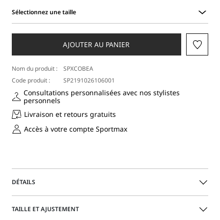
Sélectionnez une taille
Sélectionnez
une
taille
AJOUTER AU PANIER
Nom du produit :
SPXCOBEA
Code produit :
SP2191026106001
Consultations personnalisées avec nos stylistes
personnels
Livraison et retours gratuits
Accès à votre compte Sportmax
DÉTAILS
Chemise semi-ajustée en popeline de pur coton, avec
TAILLE ET AJUSTEMENT
boutonnage dissimulé et longues pinces au dos pour une