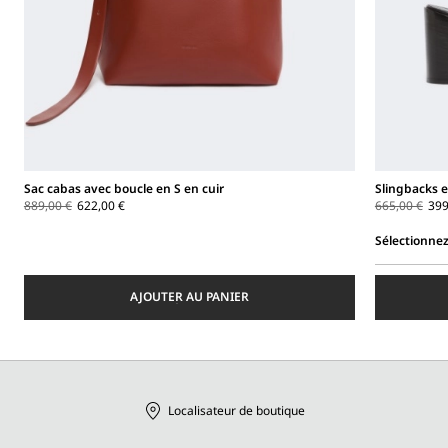
Sac cabas avec boucle en S en cuir
Slingbacks 
889,00 €
622,00 €
665,00 €
399
Sélectionnez
Sélectionnez
une
AJOUTER AU PANIER
taille
Localisateur de boutique