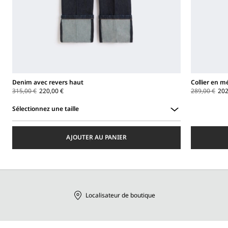
Denim avec revers haut
Collier en m
315,00 €
220,00 €
289,00 €
202
Sélectionnez une taille
Sélectionnez
une
AJOUTER AU PANIER
taille
Localisateur de boutique