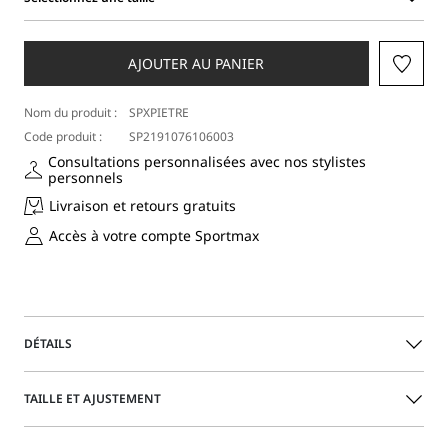
Sélectionnez
une
taille
AJOUTER AU PANIER
Nom du produit :
SPXPIETRE
Code produit :
SP2191076106003
Consultations personnalisées avec nos stylistes
personnels
Livraison et retours gratuits
Accès à votre compte Sportmax
DÉTAILS
Chemise féminine, avec taille soulignée par de profondes
TAILLE ET AJUSTEMENT
pinces dans le dos. Le look est épuré, avec un boutonnage
dissimulé et des poignets hauts à deux boutons.