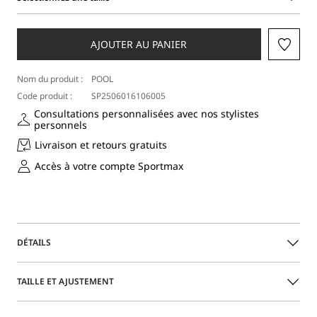
Sélectionnez
une
taille
AJOUTER AU PANIER
Nom du produit :
POOL
Code produit :
SP2506016106005
Consultations personnalisées avec nos stylistes
personnels
Livraison et retours gratuits
Accès à votre compte Sportmax
DÉTAILS
Ceinture fine en cuir de veau, ornée d’une boucle
TAILLE ET AJUSTEMENT
métallique en forme de S.