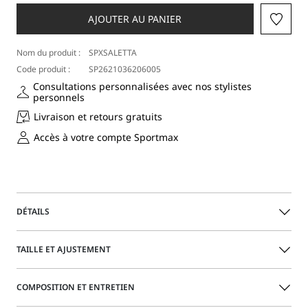
une
taille
AJOUTER AU PANIER
Nom du produit :
SPXSALETTA
Code produit :
SP2621036206005
Consultations personnalisées avec nos stylistes
personnels
Livraison et retours gratuits
Accès à votre compte Sportmax
DÉTAILS
Robe ajustée en jersey crêpe, avec une ligne sans manches
TAILLE ET AJUSTEMENT
et une encolure arrondie. L’anneau métallique positionné
sur le côté gauche crée un motif de drapé sur l’ensemble
du vêtement et une découpe ouverte. Motif de fronces sur
Le mannequin porte la taille M et mesure 178 cm. Ses
COMPOSITION ET ENTRETIEN
le côté droit.
mesures sont : taille 60 cm et hanches 88 cm.