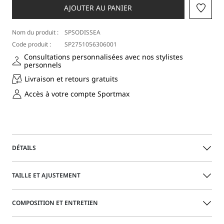
AJOUTER AU PANIER
Nom du produit :
SPSODISSEA
Code produit :
SP2751056306001
Consultations personnalisées avec nos stylistes
personnels
Livraison et retours gratuits
Accès à votre compte Sportmax
DÉTAILS
Bracelet chaîne en métal doré, orné d’éléments fixes.
TAILLE ET AJUSTEMENT
Fermoir avec barrette en T
COMPOSITION ET ENTRETIEN
Réalisé en métal avec une finition dorée brillante
Personnalisation gravée au laser sur la fermeture
Guide des tailles
Avec emballage personnalisé