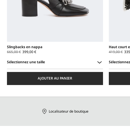
Slingbacks en nappa
Haut court
665,00 €
399,00 €
419,00 €
335
Sélectionnez une taille
Sélectionnez
Sélectionnez
Sélectionnez
une
une
AJOUTER AU PANIER
taille
taille
Localisateur de boutique