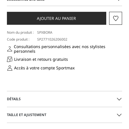
Sélectionnez
une
taille
AJOUTER AU PANIER
Nom du produit :
SPXBORA
Code produit :
SP2771026206002
Consultations personnalisées avec nos stylistes
personnels
Livraison et retours gratuits
Accès à votre compte Sportmax
DÉTAILS
Jupe ajustée en macramé à motif floral. Dotée d’une
TAILLE ET AJUSTEMENT
ouverture latérale et d’un petit élastique à la taille, elle est
complétée par une doublure en soie mélangée ton sur ton.
Bas festonné qui suit le motif.