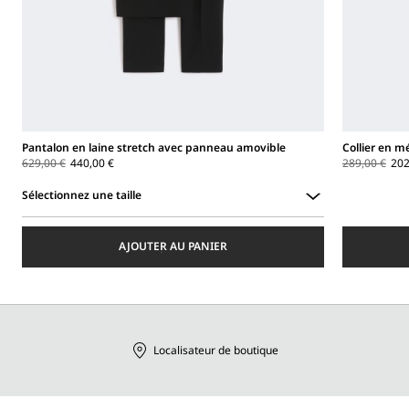
Pantalon en laine stretch avec panneau amovible
Collier en m
629,00 €
440,00 €
289,00 €
202
Sélectionnez une taille
Sélectionnez
une
AJOUTER AU PANIER
taille
Localisateur de boutique