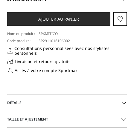
Sélectionnez
une
taille
AJOUTER AU PANIER
Nom du produit :
SPXMITICO
Code produit :
SP2911016106002
Consultations personnalisées avec nos stylistes
personnels
Livraison et retours gratuits
Accès à votre compte Sportmax
DÉTAILS
Coupe innovante et courte à la taille pour cette veste en
TAILLE ET AJUSTEMENT
jersey à construction croisée. D’aspect épuré, elle présente
des côtés profilés et une poche poitrine masculine.