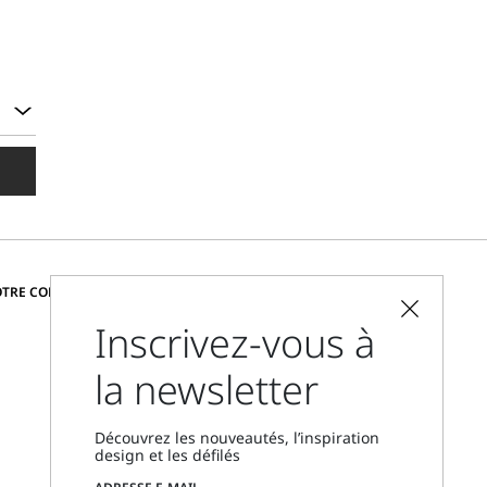
CHANGER DE PAYS ET DE LANGUE
OTRE COMMUNAUTÉ
Inscrivez-vous à
France
la newsletter
Localisateur de boutique
Nous contacter
Découvrez les nouveautés, l’inspiration
Du lundi au vendredi, de 9 h à 18 h
design et les défilés
CET