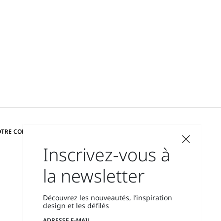
CHANGER DE PAYS ET DE LANGUE
OTRE COMMUNAUTÉ
Inscrivez-vous à
France
la newsletter
Localisateur de boutique
Nous contacter
Découvrez les nouveautés, l’inspiration
Du lundi au vendredi, de 9 h à 18 h
design et les défilés
CET
ADRESSE E-MAIL