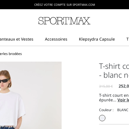
CRÉEZ VOTRE COMPTE SUR SPORTMAX.COM
perles brodées
T-shirt 
- blanc 
T-shirt court e
épurée...
Voir l
Couleur :