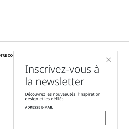
CHANGER DE PAYS ET DE LANGUE
OTRE COMMUNAUTÉ
Inscrivez-vous à
France
la newsletter
Localisateur de boutique
Nous contacter
Découvrez les nouveautés, l’inspiration
Du lundi au vendredi, de 9 h à 18 h
design et les défilés
CET
ADRESSE E-MAIL