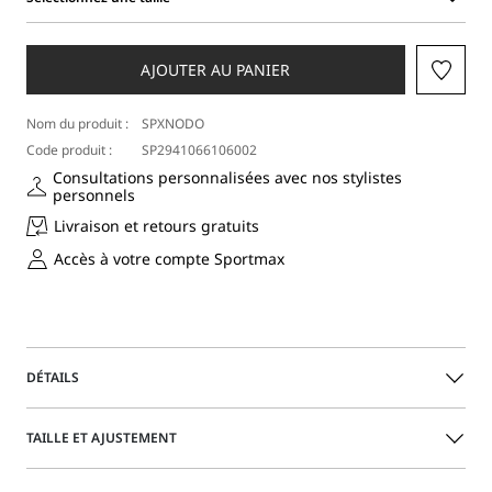
Sélectionnez
une
taille
AJOUTER AU PANIER
Nom du produit :
SPXNODO
Code produit :
SP2941066106002
Consultations personnalisées avec nos stylistes
personnels
Livraison et retours gratuits
Accès à votre compte Sportmax
DÉTAILS
Dédié aux occasions glamour, ce haut en filet arbore une
TAILLE ET AJUSTEMENT
coupe sans manches et des cristaux dans le ton appliqués
sur toute la surface. Le détail élastique au bas crée un
effet blousant.