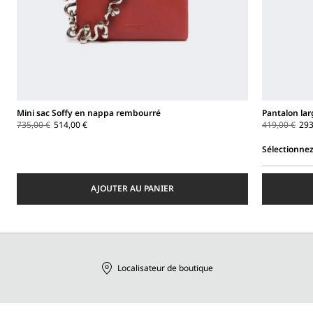
Mini sac Soffy en nappa rembourré
Pantalon lar
735,00 €
514,00 €
419,00 €
293
Sélectionnez
Sélectionnez
une
AJOUTER AU PANIER
taille
Localisateur de boutique