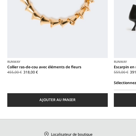
à Reggio Emilia (Italie), Via Giulia Maramotti 4, 42124
RUNWAY
RUNWAY
Collier ras-de-cou avec éléments de fleurs
Escarpin en 
455,00 €
318,00 €
559,00 €
391
Sélectionnez
Sélectionnez
une
AJOUTER AU PANIER
taille
Localisateur de boutique