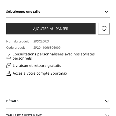
Sélectionnez une taille
Sélectionnez
une
taille
AJOUTER AU PANIER
Nom du produit :
SPSCLORO
Code produit :
SP2041066306009
Consultations personnalisées avec nos stylistes
personnels
Livraison et retours gratuits
Accès à votre compte Sportmax
DÉTAILS
Veste en denim avec une double construction, reliée par
TAILLE ET AJUSTEMENT