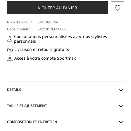
une
taille
AJOUTER AU PANIER
Nom du produit :
SPDUMBRIA
Code produit :
SP2181266506005
Consultations personnalisées avec nos stylistes
personnels
Livraison et retours gratuits
Accès à votre compte Sportmax
DÉTAILS
Le denim parfait, toujours : taille basse, ligne flare et
TAILLE ET AJUSTEMENT
construction perfect qui met en valeur vos formes. Coupe
cropped à la cheville pour une silhouette encore plus
élancée.
COMPOSITION ET ENTRETIEN
Guide des tailles