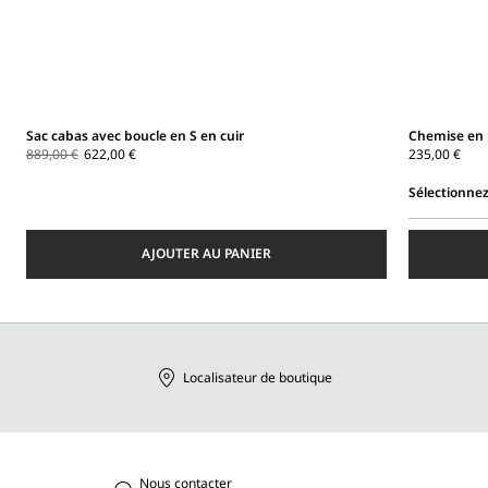
Sac cabas avec boucle en S en cuir
Chemise en 
889,00 €
622,00 €
235,00 €
Sélectionnez
Sélectionnez
une
AJOUTER AU PANIER
taille
Localisateur de boutique
Nous contacter