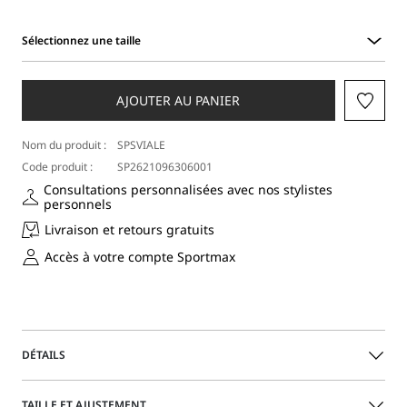
Sélectionnez une taille
Sélectionnez
une
taille
AJOUTER AU PANIER
Nom du produit :
SPSVIALE
Code produit :
SP2621096306001
Consultations personnalisées avec nos stylistes
personnels
Livraison et retours gratuits
Accès à votre compte Sportmax
DÉTAILS
Robe à double épaisseur avec un vêtement intérieur en
TAILLE ET AJUSTEMENT